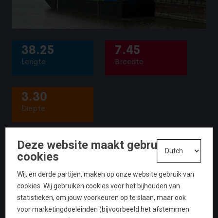
38.25
7.45
Lengte
Breedte
3.30
Diepte
OPDRACHTGEVER
Deze website maakt gebruik van
De Heus veevoederfabrieken BV.
cookies
OPLEVERING
Wij, en derde partijen, maken op onze website gebruik van
april 2023
cookies. Wij gebruiken cookies voor het bijhouden van
statistieken, om jouw voorkeuren op te slaan, maar ook
voor marketingdoeleinden (bijvoorbeeld het afstemmen