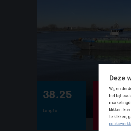
Deze w
Wij, en der
38.25
7.45
het bijhoud
marketingdo
klikken, ku
Lengte
Breedte
te klikken,
cookieverkl