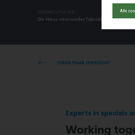
Alle co
OPDRACHTGEVER
De Heus veevoederfabrieken BV.
TERUG NAAR OVERZICHT
Experts in specials 
Working toge