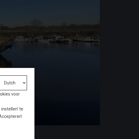
ookies voor
nstellen’ te
‘Accepteren’