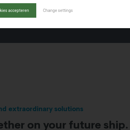
okies accepteren
Change settings
OPLEVERING
april 2023
and extraordinary solutions
ther on your future ship.