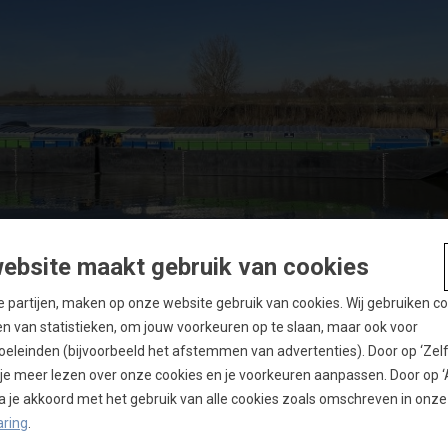
ebsite maakt gebruik van cookies
de partijen, maken op onze website gebruik van cookies. Wij gebruiken c
3.30
en van statistieken, om jouw voorkeuren op te slaan, maar ook voor
eleinden (bijvoorbeeld het afstemmen van advertenties). Door op ‘Zelf i
n je meer lezen over onze cookies en je voorkeuren aanpassen. Door op 
Diepte
 ga je akkoord met het gebruik van alle cookies zoals omschreven in onze
aring
.