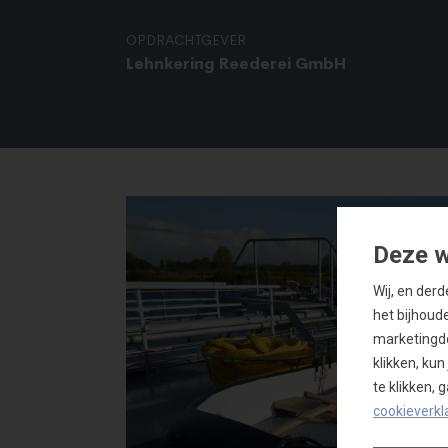
OPDRACHTGEVER
Lehnkering Reederei GmbH
Deze w
Wij, en der
het bijhoud
marketingdo
klikken, ku
te klikken,
cookieverkl