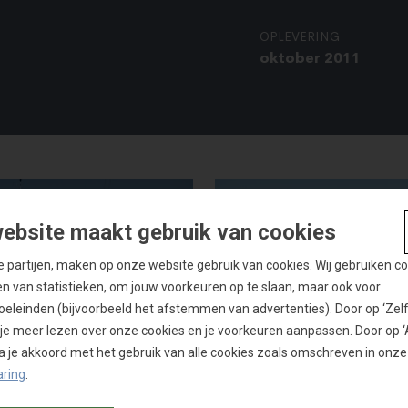
OPLEVERING
oktober 2011
ebsite maakt gebruik van cookies
de partijen, maken op onze website gebruik van cookies. Wij gebruiken c
en van statistieken, om jouw voorkeuren op te slaan, maar ook voor
eleinden (bijvoorbeeld het afstemmen van advertenties). Door op ‘Zelf i
n je meer lezen over onze cookies en je voorkeuren aanpassen. Door op 
 ga je akkoord met het gebruik van alle cookies zoals omschreven in onze
aring
.