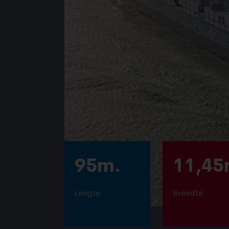
95m.
11,45
Lengte
Breedte