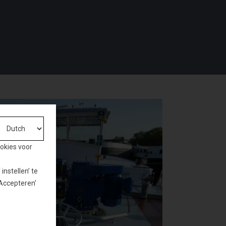
ookies voor
nstellen’ te
‘Accepteren’