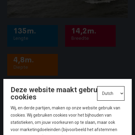
135m.
14,2m.
Lengte
Breedte
4,8m.
Diepte
OPDRACHTGEVER
Deze website maakt gebruik van
J. Woortman
cookies
OPLEVERING
Wij, en derde partijen, maken op onze website gebruik van
mei 2007
cookies. Wij gebruiken cookies voor het bijhouden van
statistieken, om jouw voorkeuren op te slaan, maar ook
voor marketingdoeleinden (bijvoorbeeld het afstemmen