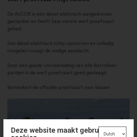
De ALCOR is een diesel elektrisch aangedreven
gastanker en heeft haar eerste werf proefvaart
gehad.
Een diesel elektrisch schip opstarten en volledig
inregelen vraagt de nodige aandacht.
Door een goede voorbereiding van alle betrokken
partijen is de werf proefvaart goed geslaagd.
Binnenkort de officiële proefvaart voor klasse!
Deze website maakt gebruik van