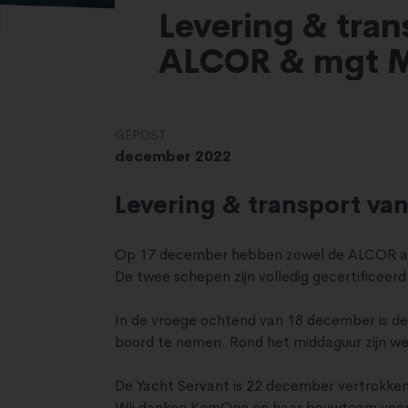
Levering & tra
ALCOR & mgt 
GEPOST
december 2022
Levering & transport v
Op 17 december hebben zowel de ALCOR als
De twee schepen zijn volledig gecertificeerd
In de vroege ochtend van 18 december is d
boord te nemen. Rond het middaguur zijn w
De Yacht Servant is 22 december vertrokken
Wij danken KemOne en haar bouwteam voor h