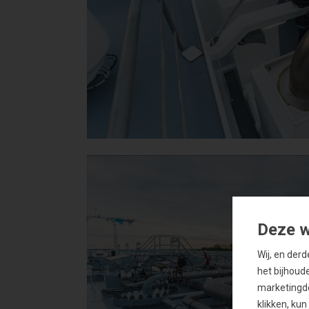
Deze w
Wij, en der
het bijhoud
marketingdo
klikken, ku