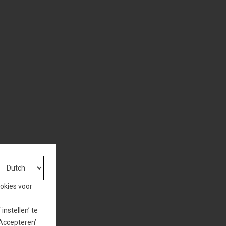
ookies voor
nstellen’ te
‘Accepteren’