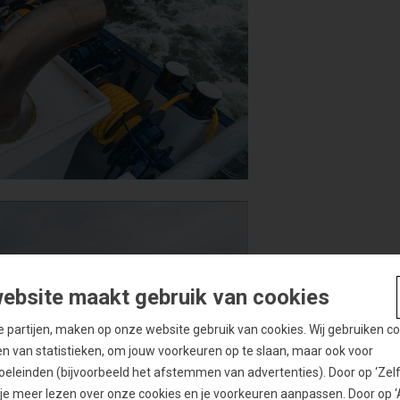
ebsite maakt gebruik van cookies
de partijen, maken op onze website gebruik van cookies. Wij gebruiken c
en van statistieken, om jouw voorkeuren op te slaan, maar ook voor
eleinden (bijvoorbeeld het afstemmen van advertenties). Door op ‘Zelf i
n je meer lezen over onze cookies en je voorkeuren aanpassen. Door op 