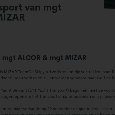
nsport van mgt
MIZAR
an mgt ALCOR & mgt MIZAR
 MIZAR TeamCo Shipyard verlaten en zijn vertrokken naar 
 door Bureau Veritas en zullen worden vervoerd naar Golf de Fo
e Yacht Servant (DYT Yacht Transport) begonnen met de voo
e opgeroepen om het transportschip te betreden en zijn bei
 en zal naar verwachting 29 december de gastankers lossen.
un inzet en medewerking tijdens het ontwerp en de bouw va