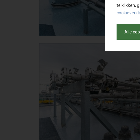
te klikken,
cookieverkl
Alle co